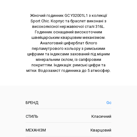
Опис товару
Жіночий годинник GC Y32001L1 з колекції
Sport Chic. Корпус та браслет виконані з
високоякісної нержавіючої сталі 316L.
Годинник оснащений високоточним
швейцарським кварцовим механізмом.
Аналоговий циферблат білого
перламутрового кольору з римськими
цифрами та індексами захований під міцним
мінеральним склом, із сапфіровим
покриттям. Індикація: римські цифри та
мітки. Водозахист годинника до 5 атмосфер.
Характеристики
БРЕНД
Gc
СТИЛЬ
Класичний
МЕХАНІЗМ
Кварцовий