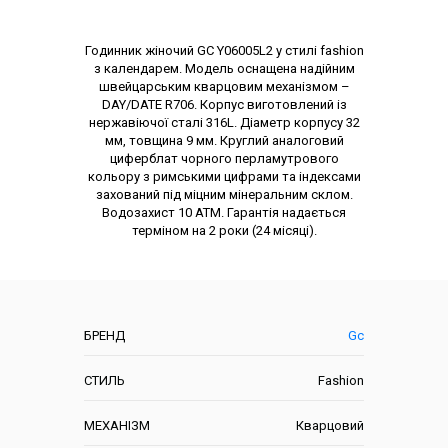
Опис товару
Годинник жіночий GC Y06005L2 у стилі fashion
з календарем. Модель оснащена надійним
швейцарським кварцовим механізмом –
DAY/DATE R706. Корпус виготовлений із
нержавіючої сталі 316L. Діаметр корпусу 32
мм, товщина 9 мм. Круглий аналоговий
циферблат чорного перламутрового
кольору з римськими цифрами та індексами
захований під міцним мінеральним склом.
Водозахист 10 АТМ. Гарантія надається
терміном на 2 роки (24 місяці).
Характеристики
БРЕНД
Gc
СТИЛЬ
Fashion
МЕХАНІЗМ
Кварцовий