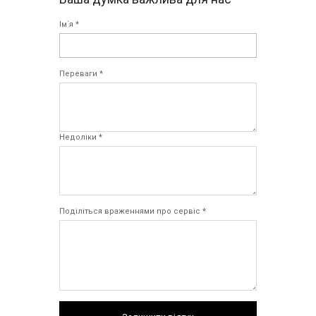
Ім`я *
Переваги *
Недоліки *
Поділіться враженнями про сервіс *