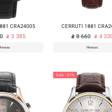
1881 CRA24005
CERRUTI 1881 CRA2
70
3 385
8 660
4 33
Немає
Немає
Sale - 51%