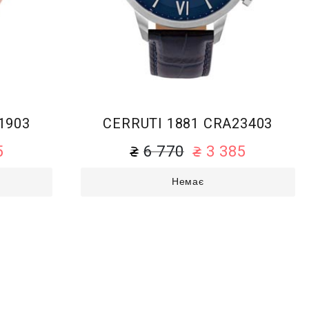
1903
CERRUTI 1881 CRA23403
5
6 770
3 385
Немає