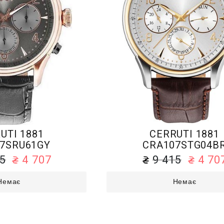
UTI 1881
CERRUTI 1881
7SRU61GY
CRA107STG04B
15
4 707
9 415
4 70
Немає
Немає