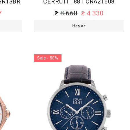
SR13BR
CERRUTI 1881 CRA21608
7
8 660
4 330
Немає
Sale - 50%