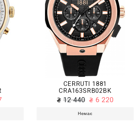
CERRUTI 1881
R
CRA163SRB02BK
7
12 440
6 220
Немає