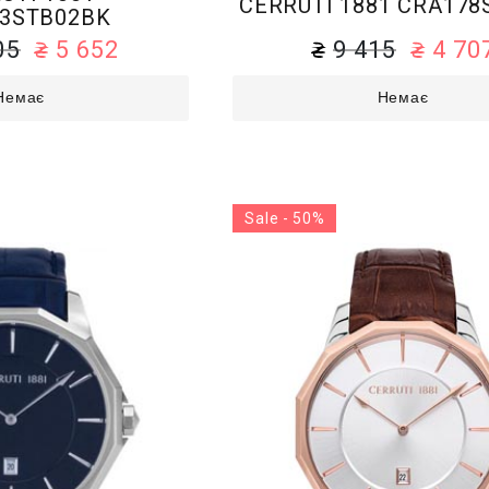
CERRUTI 1881 CRA178
3STB02BK
05
5 652
9 415
4 70
Немає
Немає
Sale - 50%