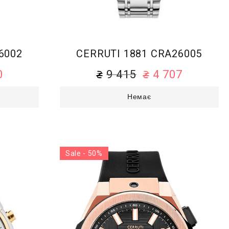
6002
CERRUTI 1881 CRA26005
0
9 415
4 707
Немає
Sale - 50%