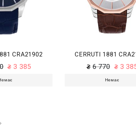
1881 CRA21902
CERRUTI 1881 CRA2
70
3 385
6 770
3 38
Немає
Немає