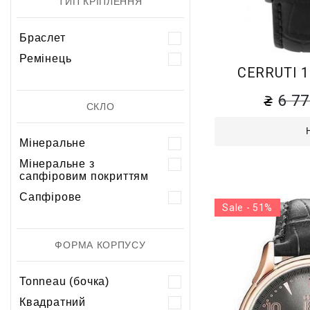
ТИП КРІПЛЕННЯ
Браслет
Ремінець
CERRUTI 
6 7
СКЛО
Мінеральне
Мінеральне з
сапфіровим покриттям
Сапфірове
Sale - 51%
ФОРМА КОРПУСУ
Tonneau (бочка)
Квадратний