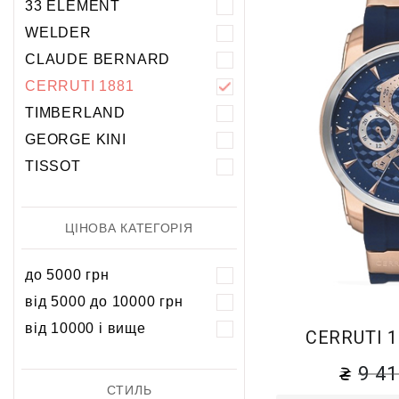
33 ELEMENT
5 атм
5 атм
WELDER
10 атм
10 атм
CLAUDE BERNARD
20 атм
CERRUTI 1881
TIMBERLAND
GEORGE KINI
TISSOT
ЦІНОВА КАТЕГОРІЯ
до 5000 грн
від 5000 до 10000 грн
від 10000 і вище
CERRUTI 
9 4
СТИЛЬ