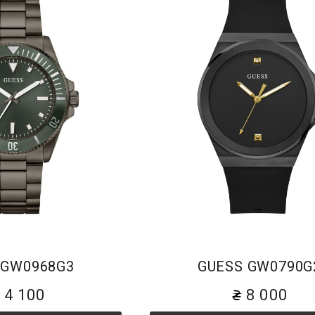
Браслет
Браслет
 GW0968G3
GUESS GW0790G
14 100
8 000