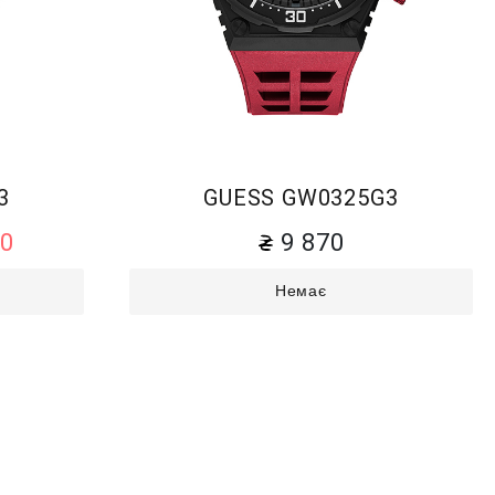
3
GUESS GW0325G3
00
9 870
Немає