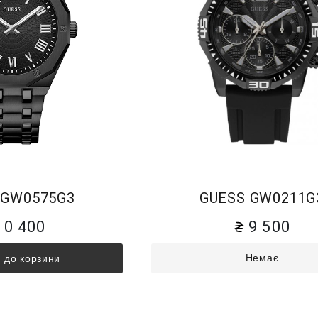
 GW0575G3
GUESS GW0211G
10 400
9 500
Немає
 до корзини