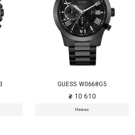
3
GUESS W0668G5
10 610
Немає