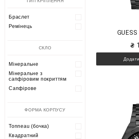
ТИП КРІПЛЕННЯ
Браслет
Ремінець
GUESS
СКЛО
Додати
Мінеральне
Мінеральне з
сапфіровим покриттям
Сапфірове
ФОРМА КОРПУСУ
Tonneau (бочка)
Квадратний