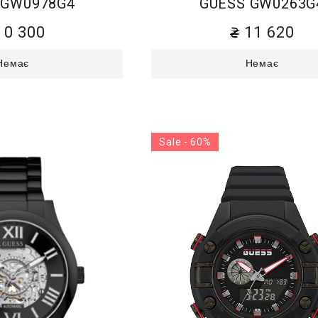
 GW0978G4
GUESS GW0263G
10 300
11 620
Немає
Немає
Sale - 60%