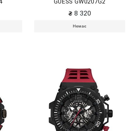
4
GUESS GW0207G2
8 320
Немає