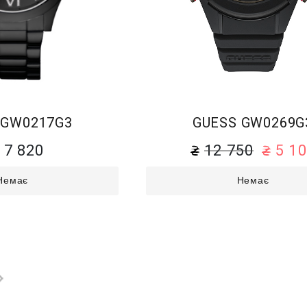
 GW0217G3
GUESS GW0269G
17 820
12 750
5 1
Немає
Немає