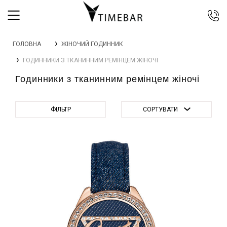
044 392 44 45
ГОЛОВНА
ЖІНОЧИЙ ГОДИННИК
067 344 14 44 (viber)
ГОДИННИКИ З ТКАНИННИМ РЕМІНЦЕМ ЖІНОЧІ
099 399 23 80
Годинники з тканинним ремінцем жіночі
0 800 305 805
Безкоштовно по Україні
ФІЛЬТР
СОРТУВАТИ