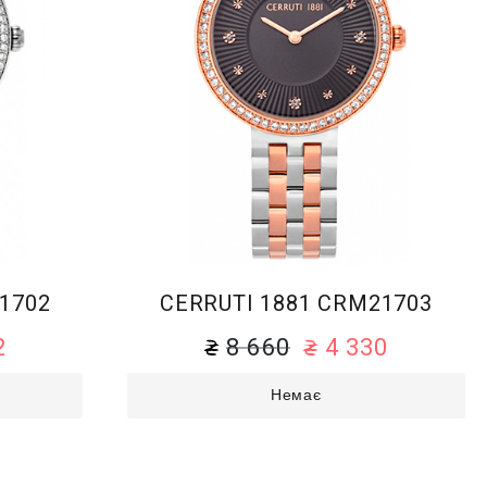
1702
CERRUTI 1881 CRM21703
2
8 660
4 330
Немає