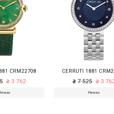
881 CRM22708
CERRUTI 1881 CRM2
25
3 762
7 525
3 76
Немає
Немає