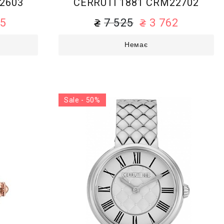
2603
CERRUTI 1881 CRM22702
75
7 525
3 762
Немає
Sale - 50%