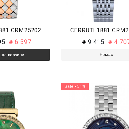
881 CRM25202
CERRUTI 1881 CRM2
95
6 597
9 415
4 70
Немає
 до корзини
Sale - 51%