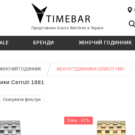
Представник Guess Watches в Україні
ALE
БРЕНДИ
ЖІНОЧИЙ ГОДИННИК
ЦІЇ
ЦІЇ
T
СТИЛЬ
СТИЛЬ
TISSOT
ЖІНОЧИЙ ГОДИННИК
ЖІНОЧІ ГОДИННИКИ CERRUTI 1881
TIMBERLAND
Fashion
Fashion
ики Cerruti 1881
ф
ф
класичний
класичний
U
Спортивний
Спортивний годинник
U.S. POLO ASSN.
Скасувати фільтри
E KINI
ТИП КРІПЛЕННЯ
ТИП КРІПЛЕННЯ
W
й
й
Sale - 51%
WELDER
Ремінець
Ремінець
ATI