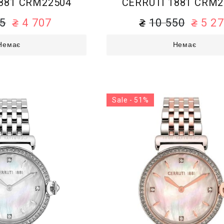
881 CRM22504
CERRUTI 1881 CRM2
15
4 707
10 550
5 2
Немає
Немає
Sale - 51%