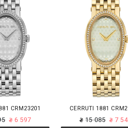
Браслет
Браслет
881 CRM23201
CERRUTI 1881 CRM2
95
6 597
15 085
7 5