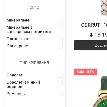
СКЛО
Мінеральне
CERRUTI 1
Мінеральне з
сапфіровим покриттям
13 1
Плексиглас
Додати
Сапфірове
ТИП КРІПЛЕННЯ
Sale - 51%
Браслет
Браслет+змінний
ремінець
Ремінець