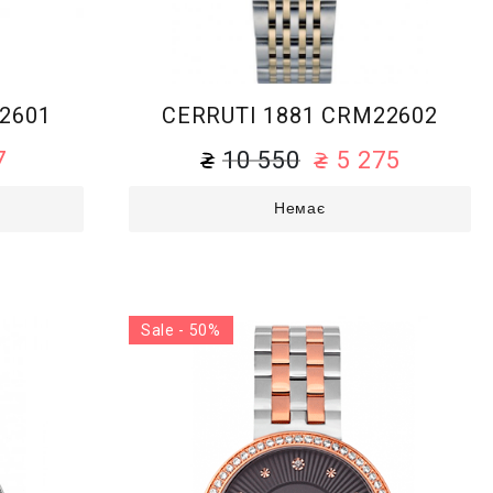
2601
CERRUTI 1881 CRM22602
7
10 550
5 275
Немає
Sale - 50%