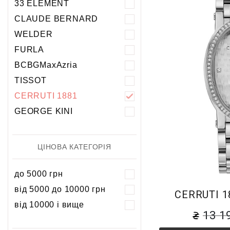
33 ELEMENT
5 атм
5 атм
CLAUDE BERNARD
10 атм
10 атм
WELDER
20 атм
FURLA
BCBGMaxAzria
TISSOT
CERRUTI 1881
GEORGE KINI
ЦІНОВА КАТЕГОРІЯ
до 5000 грн
від 5000 до 10000 грн
CERRUTI 1
від 10000 і вище
13 1