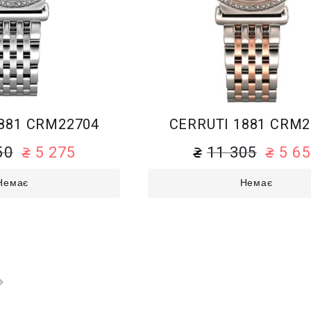
881 CRM22704
CERRUTI 1881 CRM2
50
5 275
11 305
5 6
Немає
Немає