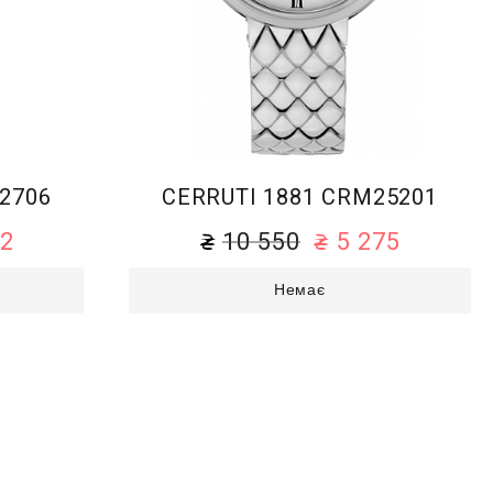
2706
CERRUTI 1881 CRM25201
52
10 550
5 275
Немає