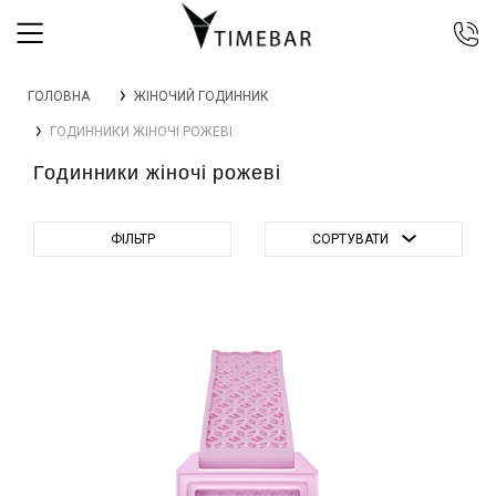
044 392 44 45
ГОЛОВНА
ЖІНОЧИЙ ГОДИННИК
067 344 14 44 (viber)
ГОДИННИКИ ЖІНОЧІ РОЖЕВІ
099 399 23 80
Годинники жіночі рожеві
0 800 305 805
Безкоштовно по Україні
ФІЛЬТР
СОРТУВАТИ