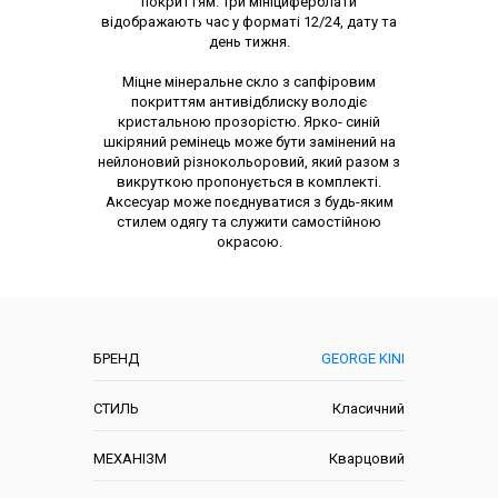
покриттям. Три мініциферблати
відображають час у форматі 12/24, дату та
день тижня.
Міцне мінеральне скло з сапфіровим
покриттям антивідблиску володіє
кристальною прозорістю. Ярко- синій
шкіряний ремінець може бути замінений на
нейлоновий різнокольоровий, який разом з
викруткою пропонується в комплекті.
Аксесуар може поєднуватися з будь-яким
стилем одягу та служити самостійною
окрасою.
Характеристики
БРЕНД
GEORGE KINI
СТИЛЬ
Класичний
МЕХАНІЗМ
Кварцовий