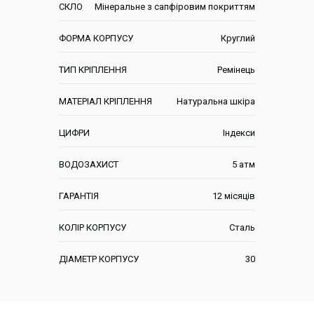
СКЛО
Мінеральне з сапфіровим покриттям
ФОРМА КОРПУСУ
Круглий
ТИП КРІПЛЕННЯ
Ремінець
МАТЕРІАЛ КРІПЛЕННЯ
Натуральна шкіра
ЦИФРИ
Індекси
ВОДОЗАХИСТ
5 атм
ГАРАНТІЯ
12 місяців
КОЛІР КОРПУСУ
Сталь
ДІАМЕТР КОРПУСУ
30