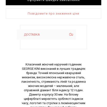
Повідомити про зниження ціни
ДОСТАВКА
Опис товару
Класичний жіночий наручний годинник
GEORGE KINI виконаний в лучших традиціях
бренда: Точний японський кварцовий
механізм, високоякісна нержавіюча сталь,
лаконічність, стриманість ліній та родзинка
жіночих моделей – маленький, але
справжній діамант біля індексу 12 годин.
Діаметр корпусу 30 мм. На білому
циферблаті мерехтять сріблясті індекси
часу, логотип та стрілки з люмінесцентним