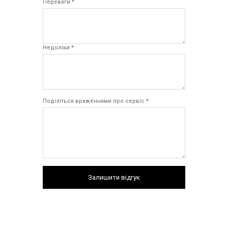
Переваги *
Недоліки *
Поділіться враженнями про сервіс *
Залишити відгук