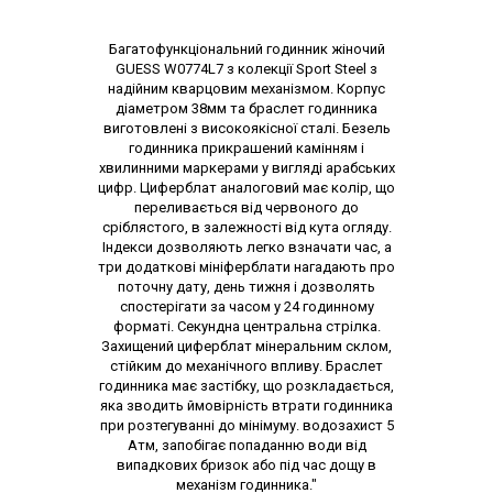
Опис товару
Багатофункціональний годинник жіночий
GUESS W0774L7 з колекції Sport Steel з
надійним кварцовим механізмом. Корпус
діаметром 38мм та браслет годинника
виготовлені з високоякісної сталі. Безель
годинника прикрашений камінням і
хвилинними маркерами у вигляді арабських
цифр. Циферблат аналоговий має колір, що
переливається від червоного до
сріблястого, в залежності від кута огляду.
Індекси дозволяють легко взначати час, а
три додаткові мініферблати нагадають про
поточну дату, день тижня і дозволять
спостерігати за часом у 24 годинному
форматі. Секундна центральна стрілка.
Захищений циферблат мінеральним склом,
стійким до механічного впливу. Браслет
годинника має застібку, що розкладається,
яка зводить ймовірність втрати годинника
при розтегуванні до мінімуму. водозахист 5
Атм, запобігає попаданню води від
випадкових бризок або під час дощу в
механізм годинника."