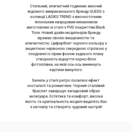
Опис товару
Стильний, елегантний годинник жіночий
відомого американського бренду GUESS з
колекції LADIES TREND з високоточним
японським кварцовим механізмом
виготовлені зі сталі з PVD покриттям Black
Tone. Новий дзайн модельєрів бренду
вражає своєю вишуканістю та
елегантністю. Циферблат чорного кольору з
акцентною червоною секундною стрілкою у
поєднанні із сірим фоном заднього плану
створюють відчуття чорно-білої
фотоплівки, на якій ось-ось виникнуть
картини минулого.
Безель у стилі ретро посилює ефект
ностальгії та романтики. Чорний сталевий
браслет завершує загадковий образ
аксесуара. Естетика та комфорт, висока
якість та оригінальність моделі виділять Вас
з натовпу та створять чудовий настрій!
Характеристики