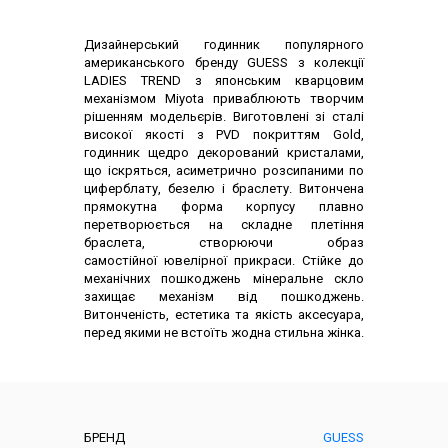
Опис товару
Дизайнерський годинник популярного
американського бренду GUESS з колекції
LADIES TREND з японським кварцовим
механізмом Miyota приваблюють творчим
рішенням модельєрів. Виготовлені зі сталі
високої якості з PVD покриттям Gold,
годинник щедро декорований кристалами,
що іскряться, асиметрично розсипаними по
циферблату, безелю і браслету. Витончена
прямокутна форма корпусу плавно
перетворюється на складне плетіння
браслета, створюючи образ
самостійної ювелірної прикраси. Стійке до
механічних пошкоджень мінеральне скло
захищає механізм від пошкоджень.
Витонченість, естетика та якість аксесуара,
перед якими не встоїть жодна стильна жінка.
Характеристики
БРЕНД
GUESS