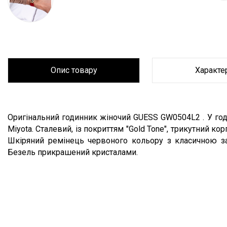
Опис товару
Характе
Опис товару
Оригінальний годинник жіночий GUESS GW0504L2 . У го
Miyota. Сталевий, із покриттям "Gold Tone", трикутний ко
Шкіряний ремінець червоного кольору з класичною з
Безель прикрашений кристалами.