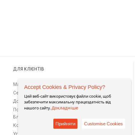
ДЛЯ КЛІЄНТІВ
Магазини TIMEBAR
Accept Cookies & Privacy Policy?
Сервіс та гарантії
Цей веб-сайт використовує файли cookie, щоб
Доставка та оплата
забезпечити максимальну працездатність від
Докладніше
нашого сайту.
Повернення та обмін
Блог
Прийняти
Customise Cookies
Контакти для зв'язку
Угода Користувача