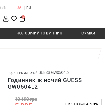
UA
RU
Київ
0
ЧОЛОВІЧИЙ ГОДИННИК
СУМКИ
New collection
Sale - 50%
Sale - 50%
Годинник жіночий GUESS GW0504L2
Годинник жіночий GUESS
GW0504L2
10 190 грн
ЕКОНОМІЯ:
50%