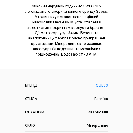
Опис товару
Жіночий наручний годинник GW0602L2
легендарного американського бренду Guess.
У годиннику встановлено надійний
кварцовий механізм Miyota. Сталеві з
золотистим покриттям корпус та браслет.
Діаметр корпусу - 34 мм. Безель та
аналоговий циферблат рясно прикрашені
кристалами. Мінеральне скло захищає
аксесуар від подряпин та механічних
пошкоджень. Водозахист - 3 АТМ.
Характеристики
БРЕНД
GUESS
СТИЛЬ
Fashion
МЕХАНІЗМ
Кварцовий
СКЛО
Мінеральне