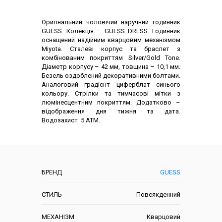
Опис товару
Оригінальний чоловічий наручний годинник
GUESS. Колекція – GUESS DRESS. Годинник
оснащений надійним кварцовим механізмом
Miyota. Сталеві корпус та браслет з
комбінованим покриттям Silver/Gold Tone.
Діаметр корпусу – 42 мм, товщина – 10,1 мм.
Безель оздоблений декоративними болтами.
Аналоговий градієнт циферблат синього
кольору. Стрілки та тимчасові мітки з
люмінесцентним покриттям. Додатково –
відображення дня тижня та дата.
Водозахист 5 АТМ.
Характеристики
БРЕНД
GUESS
СТИЛЬ
Повсякденний
МЕХАНІЗМ
Кварцовий