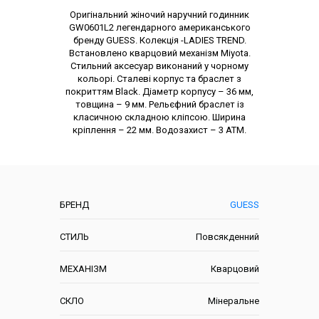
Опис товару
Оригінальний жіночий наручний годинник
GW0601L2 легендарного американського
бренду GUESS. Колекція -LADIES TREND.
Встановлено кварцовий механізм Miyota.
Стильний аксесуар виконаний у чорному
кольорі. Сталеві корпус та браслет з
покриттям Black. Діаметр корпусу – 36 мм,
товщина – 9 мм. Рельєфний браслет із
класичною складною кліпсою. Ширина
кріплення – 22 мм. Водозахист – 3 АТМ.
Характеристики
БРЕНД
GUESS
СТИЛЬ
Повсякденний
МЕХАНІЗМ
Кварцовий
СКЛО
Мінеральне