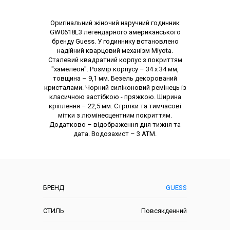
Опис товару
Оригінальний жіночий наручний годинник
GW0618L3 легендарного американського
бренду Guess. У годиннику встановлено
надійний кварцовий механізм Miyota.
Сталевий квадратний корпус з покриттям
"хамелеон". Розмір корпусу – 34 х 34 мм,
товщина – 9,1 мм. Безель декорований
кристалами. Чорний силіконовий ремінець із
класичною застібкою - пряжкою. Ширина
кріплення – 22,5 мм. Стрілки та тимчасові
мітки з люмінесцентним покриттям.
Додатково – відображення дня тижня та
дата. Водозахист – 3 АТМ.
Характеристики
БРЕНД
GUESS
СТИЛЬ
Повсякденний