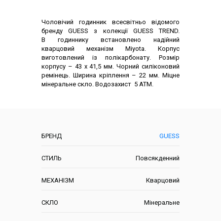
Опис товару
Чоловічий годинник всесвітньо відомого
бренду GUESS з колекції GUESS TREND.
В годиннику встановлено надійний
кварцовий механізм Miyota. Корпус
виготовлений із полікарбонату. Розмір
корпусу – 43 х 41,5 мм. Чорний силіконовий
ремінець. Ширина кріплення – 22 мм. Міцне
мінеральне скло. Водозахист 5 АТМ.
Характеристики
БРЕНД
GUESS
СТИЛЬ
Повсякденний
МЕХАНІЗМ
Кварцовий
СКЛО
Мінеральне