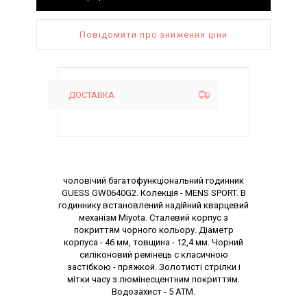
Повідомити про зниження ціни
ДОСТАВКА
Опис товару
чоловічий багатофункціональний годинник
GUESS GW0640G2. Колекція - MENS SPORT. В
годиннику встановлений надійний кварцевий
механізм Miyota. Сталевий корпус з
покриттям чорного кольору. Діаметр
корпуса - 46 мм, товщина - 12,4 мм. Чорний
силіконовий ремінець с класичною
застібкою - пряжкой. Золотисті стрілки і
мітки часу з люмінесцентним покриттям.
Водозахист - 5 АТМ.