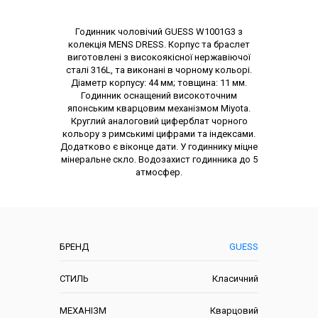
Опис товару
Годинник чоловічий GUESS W1001G3 з
колекція MENS DRESS. Корпус та браслет
виготовлені з високоякісної нержавіючої
сталі 316L, та виконані в чорному кольорі.
Діаметр корпусу: 44 мм; товщина: 11 мм.
Годинник оснащений високоточним
японським кварцовим механізмом Miyota.
Круглий аналоговий циферблат чорного
кольору з римськимі цифрами та індексами.
Додатково є віконце дати. У годиннику міцне
мінеральне скло. Водозахист годинника до 5
атмосфер.
Характеристики
БРЕНД
GUESS
СТИЛЬ
Класичний
МЕХАНІЗМ
Кварцовий