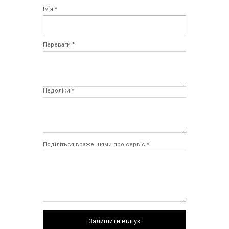
Ім`я *
Переваги *
Недоліки *
Поділіться враженнями про сервіс *
Залишити відгук