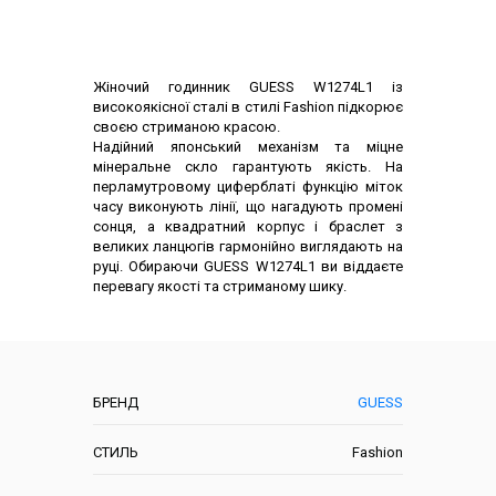
Опис товару
Жіночий годинник GUESS W1274L1 із
високоякісної сталі в стилі Fashion підкорює
своєю стриманою красою.
Надійний японський механізм та міцне
мінеральне скло гарантують якість. На
перламутровому циферблаті функцію міток
часу виконують лінії, що нагадують промені
сонця, а квадратний корпус і браслет з
великих ланцюгів гармонійно виглядають на
руці. Обираючи GUESS W1274L1 ви віддаєте
перевагу якості та стриманому шику.
Характеристики
БРЕНД
GUESS
СТИЛЬ
Fashion