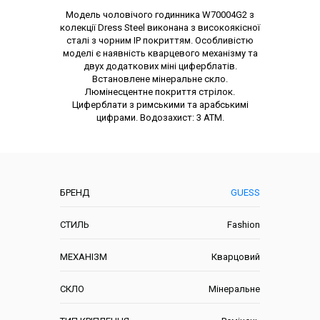
Опис товару
Модель чоловічого годинника W70004G2 з
колекції Dress Steel виконана з високоякісної
сталі з чорним IP покриттям. Особливістю
моделі є наявність кварцевого механізму та
двух додаткових міні циферблатів.
Встановлене мінеральне скло.
Люмінесцентне покриття стрілок.
Циферблати з римськими та арабськимі
цифрами. Водозахист: 3 АТМ.
Характеристики
БРЕНД
GUESS
СТИЛЬ
Fashion
МЕХАНІЗМ
Кварцовий
СКЛО
Мінеральне