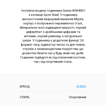
Опис товару
Чоловіча модель годинника Guess W0040G1
з колекції Sport Steel. У годиннику
високоточний кварцовий механізм Miyota,
корпус з полірованої нержавіючої сталі,
Мінеральне скло підвищеної міцності, чорний
циферблат з арабськими цифрами та
мітками, чорний ремінець з натуральної
шкіри. У годиннику є додаткові функції: 24
формат часу, індикатор числа та дня тижня,
стрілки з люмінесцентним покриттям, що
дозволяє бачити час у будь-який час доби.
Годинник підійдутя як під класичний костюм,
так і під спортивний стиль.
Характеристики
БРЕНД
GUESS
СТИЛЬ
Спортивний