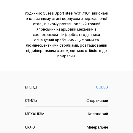
Опис товару
годинник Guess Sport steel W0171G1 виконані
в класичному стилі корпусом з нержавіючої
сталі, в якому розташований точний
японський кварцовий механізм з
хронографом. Циферблат годинника
оснащений арабськими цифрами та
люмінесцентними стрілками, розташований
під мінеральним склом, яке має стійкість до
подряпин.
Характеристики
БРЕНД
GUESS
СТИЛЬ
Спортивний
МЕХАНІЗМ
Кварцовий
СКЛО
Мінеральне