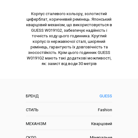
Опис товару
Корпус сталевого кольору, золотистий
циферблат, коричневий ремінець. Японський
кварцовий механізм, що використовується в
GUESS W0191G2, забезпечує надійність і
точність ходу цього годинника. Круглий
корпус із нержавіючої сталі, шкіряний
ремінець, гарантують їх довговічність та
зносостійкість. Крім цього годинник GUESS
W0191G2 мають такі додаткові можливості,
як: захист від води 30 метрів
Характеристики
БРЕНД
GUESS
СТИЛЬ
Fashion
МЕХАНІЗМ
Кварцовий
СКЛО
Мінеральне