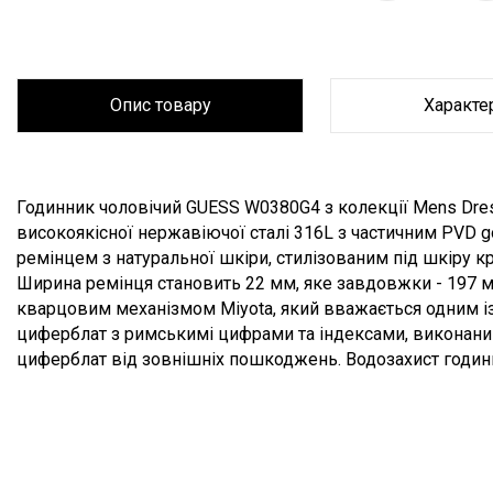
Опис товару
Характе
Опис товару
Годинник чоловічий GUESS W0380G4 з колекції Mens Dres
високоякісної нержавіючої сталі 316L з частичним PVD 
ремінцем з натуральної шкіри, стилізованим під шкіру кр
Ширина ремінця становить 22 мм, яке завдовжки - 197
кварцовим механізмом Miyota, який вважається одним із 
циферблат з римськимі цифрами та індексами, виконани
циферблат від зовнішніх пошкоджень. Водозахист годин