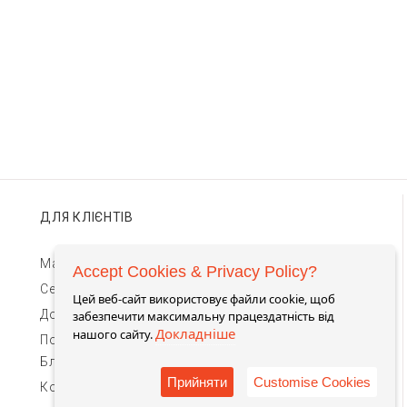
ДЛЯ КЛІЄНТІВ
Магазини TIMEBAR
Accept Cookies & Privacy Policy?
Сервіс та гарантії
Цей веб-сайт використовує файли cookie, щоб
Доставка та оплата
забезпечити максимальну працездатність від
Докладніше
нашого сайту.
Повернення та обмін
Блог
Прийняти
Customise Cookies
Контакти для зв'язку