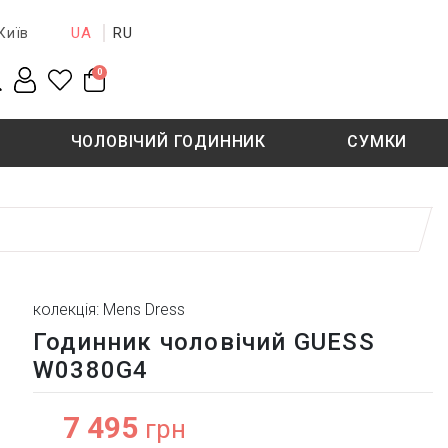
UA
RU
Київ
0
ЧОЛОВІЧИЙ ГОДИННИК
СУМКИ
New collection
Sale - 50%
Sale - 50%
колекція: Mens Dress
Годинник чоловічий GUESS
W0380G4
7 495
грн