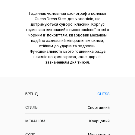
Опис товару
Годинник чоловічий хронограф з колекції
Guess Dress Steel для чоловіків, що
дотримуються суворої класики. Корпус
годинника виконаний з високоякісної сталі з
чорним IP покриттям. кварцовий механізм
надійно захищений мінеральним склом,
стійким до ударів та подряпин.
Функціональність цього годинника радує
наявністю хронографа, календаря із
зазначенням дня тижня.
Характеристики
БРЕНД
GUESS
СТИЛЬ
Спортивний
МЕХАНІЗМ
Кварцовий
СКЛО
Мінеральне