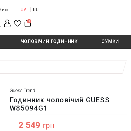
UA
RU
Київ
0
ЧОЛОВІЧИЙ ГОДИННИК
СУМКИ
New collection
Sale - 50%
Sale - 50%
Guess Trend
Годинник чоловічий GUESS
W85094G1
2 549
грн