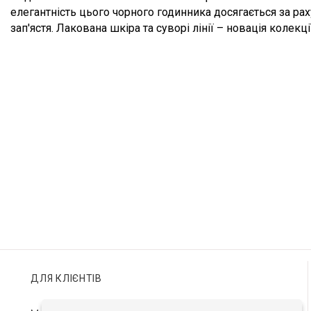
елегантність цього чорного годинника досягається за р
зап'ястя. Лакована шкіра та суворі лінії – новація колекц
ДЛЯ КЛІЄНТІВ