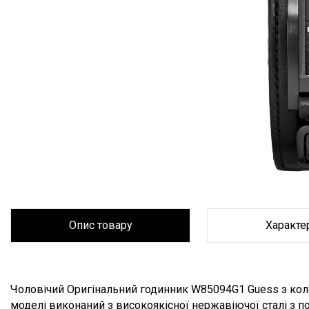
5 атм
5 атм
10 атм
10 атм
20 атм
Опис товару
Характе
Опис товару
Чоловічий Оригінальний годинник W85094G1 Guess з коле
моделі виконаний з високоякісної нержавіючої сталі з п