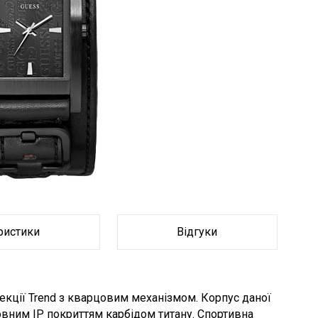
Браслет
Браслет
ристики
Відгуки
кції Trend з кварцовим механізмом. Корпус даної
овним IP покриттям карбідом титану. Спортивна