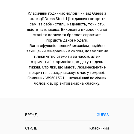
Опис товару
Класичний годинник чоловічий від Guess з
колекції Dress Steel. Ці годинник говорять
самі за себе - стиль, надійність, точність,
якість та класика. Виконані з високоякісної
сталі та корпус та браслет справжня
гордість даної моделі.
Багатофункціональний механізм, надійно
захищений мінеральним склом, дозволяє не
тільки чітко стежити за часом, але й
отримати інформацію про дату та день
тижня. Стрілки, що мають люмінесцентне
покриття, завжди вкажуть час у темряві.
Годинник W95015G1 – незамінний помічник
чоловіків, орієнтованих на класику.
Характеристики
БРЕНД
GUESS
СТИЛЬ
Класичний