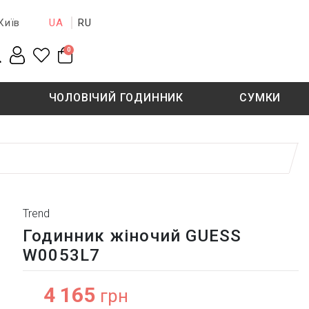
UA
RU
Київ
0
ЧОЛОВІЧИЙ ГОДИННИК
СУМКИ
New collection
Sale - 50%
Sale - 50%
Trend
Годинник жіночий GUESS
W0053L7
4 165
грн