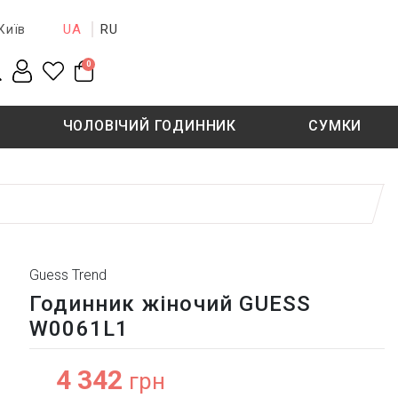
UA
RU
Київ
0
ЧОЛОВІЧИЙ ГОДИННИК
СУМКИ
New collection
Sale - 50%
Sale - 50%
Guess Trend
Годинник жіночий GUESS
W0061L1
4 342
грн