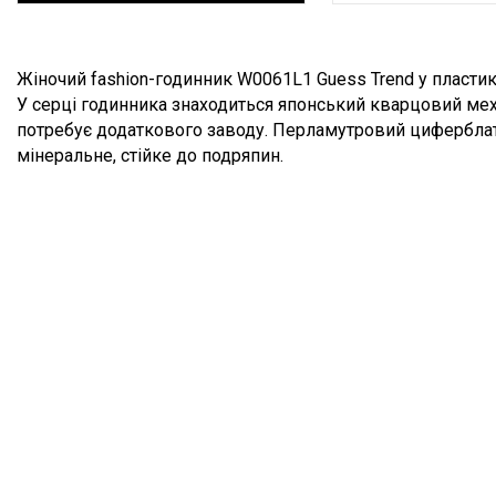
Опис товару
Жіночий fashion-годинник W0061L1 Guess Trend у пласти
У серці годинника знаходиться японський кварцовий механ
потребує додаткового заводу. Перламутровий циферблат
мінеральне, стійке до подряпин.