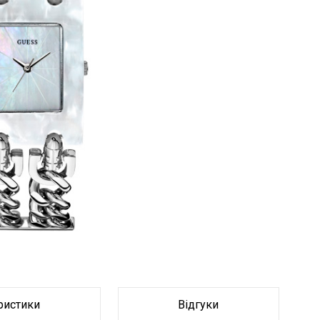
Браслет
Браслет
ристики
Відгуки