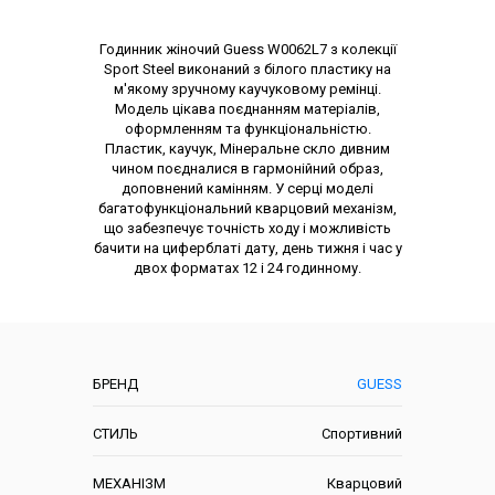
Опис товару
Годинник жіночий Guess W0062L7 з колекції
Sport Steel виконаний з білого пластику на
м'якому зручному каучуковому ремінці.
Модель цікава поєднанням матеріалів,
оформленням та функціональністю.
Пластик, каучук, Мінеральне скло дивним
чином поєдналися в гармонійний образ,
доповнений камінням. У серці моделі
багатофункціональний кварцовий механізм,
що забезпечує точність ходу і можливість
бачити на циферблаті дату, день тижня і час у
двох форматах 12 і 24 годинному.
Характеристики
БРЕНД
GUESS
СТИЛЬ
Спортивний
МЕХАНІЗМ
Кварцовий