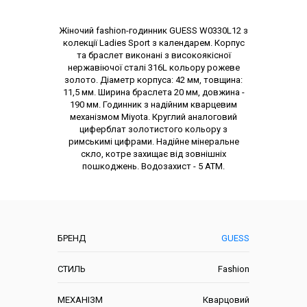
Опис товару
Жіночий fashion-годинник GUESS W0330L12 з
колекції Ladies Sport з календарем. Корпус
та браслет виконані з високоякісної
нержавіючої сталі 316L кольору рожеве
золото. Діаметр корпуса: 42 мм, товщина:
11,5 мм. Ширина браслета 20 мм, довжина -
190 мм. Годинник з надійним кварцевим
механізмом Miyota. Круглий аналоговий
циферблат золотистого кольору з
римськимі цифрами. Надійне мінеральне
скло, котре захищає від зовнішніх
пошкоджень. Водозахист - 5 АТМ.
Характеристики
БРЕНД
GUESS
СТИЛЬ
Fashion
МЕХАНІЗМ
Кварцовий