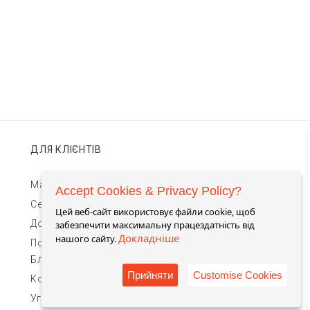
ДЛЯ КЛІЄНТІВ
Магазини TIMEBAR
Accept Cookies & Privacy Policy?
Сервіс та гарантії
Цей веб-сайт використовує файли cookie, щоб
Доставка та оплата
забезпечити максимальну працездатність від
Докладніше
нашого сайту.
Повернення та обмін
Блог
Прийняти
Customise Cookies
Контакти для зв'язку
Угода Користувача