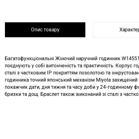
Опис товару
Характе
Опис товару
Багатофункціональні Жіночий наручний годинник W14551L
поєднують у собі витонченість та практичність. Корпус 
сталі з частковим IP покриттям позолотою та інкрустова
годинника точний японський механізм Miyota захищений 
покажчик дати, дня тижня та часу доби у 24-годинному 
бризки та дощ. Браслет також виконаний зі сталі з част