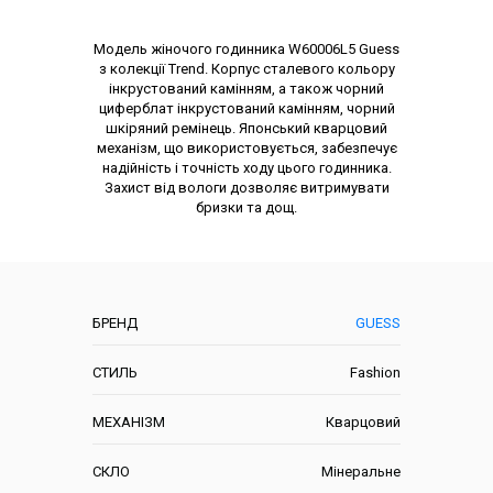
Опис товару
Модель жіночого годинника W60006L5 Guess
з колекції Trend. Корпус сталевого кольору
інкрустований камінням, а також чорний
циферблат інкрустований камінням, чорний
шкіряний ремінець. Японський кварцовий
механізм, що використовується, забезпечує
надійність і точність ходу цього годинника.
Захист від вологи дозволяє витримувати
бризки та дощ.
Характеристики
БРЕНД
GUESS
СТИЛЬ
Fashion
МЕХАНІЗМ
Кварцовий
СКЛО
Мінеральне