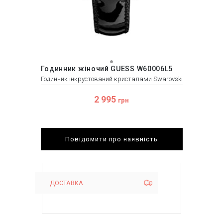
Годинник жіночий GUESS W60006L5
Годинник інкрустований кристалами Swarovski
2 995
грн
Повідомити про наявність
ДОСТАВКА