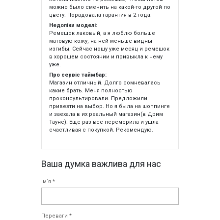
можно было сменить на какой-то другой по
цвету. Порадовала гарантия в 2 года.
Недоліки моделі:
Ремешок лаковый, а я люблю больше
матовую кожу, на ней меньше видны
изгибы. Сейчас ношу уже месяц и ремешок
в хорошем состоянии и привыкла к нему
уже.
Про сервіс таймбар:
Магазин отличный. Долго сомневалась
какие брать. Меня полностью
проконсультировали. Предложили
привезти на выбор. Но я была на шоппинге
и заехала в их реальный магазин(в Дрим
Тауне). Еще раз все перемерила и ушла
счастливая с покупкой. Рекомендую.
Ваша думка важлива для нас
Ім`я *
Переваги *