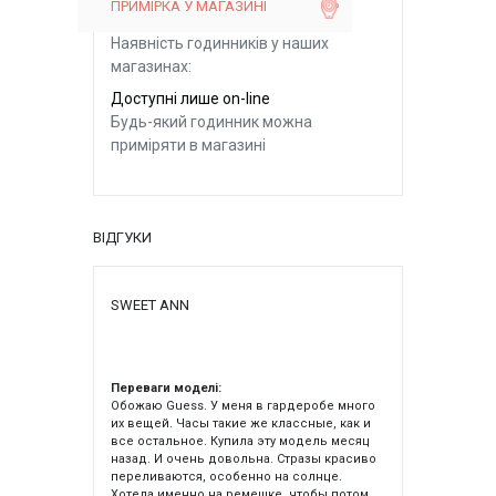
ПРИМІРКА У МАГАЗИНІ
Наявність годинників у наших
магазинах:
Доступні лише on-line
Будь-який годинник можна
приміряти в магазині
ВІДГУКИ
SWEET ANN
Переваги моделі:
Обожаю Guess. У меня в гардеробе много
их вещей. Часы такие же классные, как и
все остальное. Купила эту модель месяц
назад. И очень довольна. Стразы красиво
переливаются, особенно на солнце.
Хотела именно на ремешке, чтобы потом