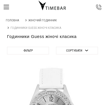
044 392 44 45
ГОЛОВНА
ЖІНОЧИЙ ГОДИННИК
067 344 14 44 (viber)
ГОДИННИКИ GUESS ЖІНОЧІ КЛАСИКА
099 399 23 80
Годинники Guess жіночі класика
0 800 305 805
Безкоштовно по Україні
ФІЛЬТР
СОРТУВАТИ