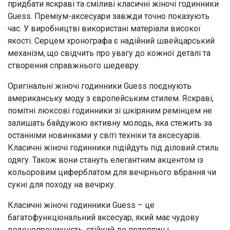
придбати яскраві та сміливі класичні жіночі годинники
Guess. Преміум-аксесуари завжди точно показують
час. У виробництві використані матеріали високої
якості. Серцем хронографа є надійний швейцарський
механізм, що свідчить про увагу до кожної деталі та
створення справжнього шедевру.
Оригінальні жіночі годинники Guess поєднують
американську моду з європейським стилем. Яскраві,
помітні люксові годинники зі шкіряним ремінцем не
залишать байдужою активну молодь, яка стежить за
останніми новинками у світі техніки та аксесуарів.
Класичні жіночі годинники підійдуть під діловий стиль
одягу. Також вони стануть елегантним акцентом із
кольоровим циферблатом для вечірнього вбрання чи
сукні для походу на вечірку.
Класичні жіночі годинники Guess – це
багатофункціональний аксесуар, який має чудову
водонепроникність, стійкий до подряпин і