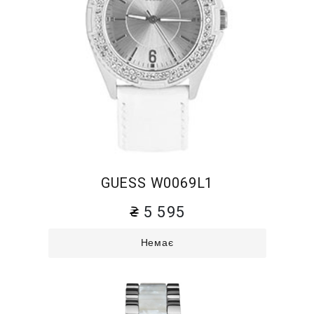
GUESS W0069L1
5 595
Немає