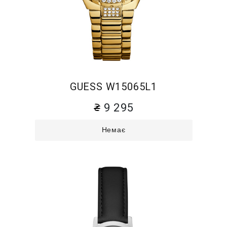
GUESS W15065L1
9 295
Немає