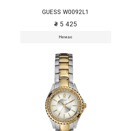
GUESS W0092L1
5 425
Немає