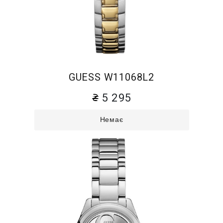
GUESS W11068L2
5 295
Немає