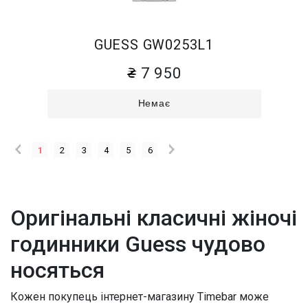
GUESS GW0253L1
7 950
Немає
1
2
3
4
5
6
Оригінальні класичні жіночі
годинники Guess чудово
носяться
Кожен покупець інтернет-магазину Timebar може