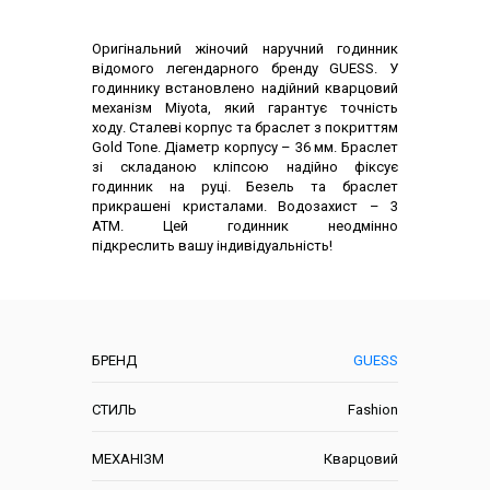
Опис товару
Оригінальний жіночий наручний годинник
відомого легендарного бренду GUESS. У
годиннику встановлено надійний кварцовий
механізм Miyota, який гарантує точність
ходу. Сталеві корпус та браслет з покриттям
Gold Tone. Діаметр корпусу – 36 мм. Браслет
зі складаною кліпсою надійно фіксує
годинник на руці. Безель та браслет
прикрашені кристалами. Водозахист – 3
АТМ. Цей годинник неодмінно
підкреслить вашу індивідуальність!
Характеристики
БРЕНД
GUESS
СТИЛЬ
Fashion
МЕХАНІЗМ
Кварцовий