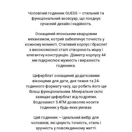
Опис товару
Чоловічий годинник GUESS — стильний та
функціональний аксесуар, що поєднує
сучасний дизайн і надійність.
Оснащений японським кварцовим
механізмом, котрий забезпечує точність у
кожному моменті. Сталевий корпус і браслет
з високоякісної сталі створюють міцну і
елегантну конструкцію. Діаметр корпусу 44
мм підкреслює мужність і виразність
годинника.
Циферблат оснащений додатковими
віконцями для дати, дня тижня та 24-
годинного формату часу, що робить його ще
більш функціональним. Мінеральне скло
захищає циферблат від подряпин.
Водозахист 5 АТМ дозволяє носити
годинник у будь-яких умовах.
Цей годинник — ідеальний вибір для
чоловіків, які цінують точність, стиль і
зручність у повсякденному житті.