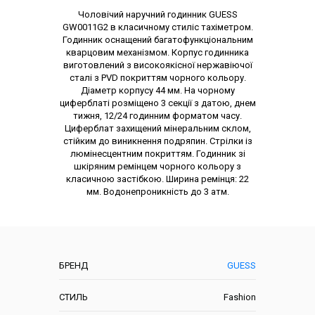
Опис товару
Чоловічий наручний годинник GUESS
GW0011G2 в класичному стиліс тахіметром.
Годинник оснащений багатофункціональним
кварцовим механізмом. Корпус годинника
виготовлений з високоякісної нержавіючої
сталі з PVD покриттям чорного кольору.
Діаметр корпусу 44 мм. На чорному
циферблаті розміщено 3 секції з датою, днем
тижня, 12/24 годинним форматом часу.
Циферблат захищений мінеральним склом,
стійким до виникнення подряпин. Стрілки із
люмінесцентним покриттям. Годинник зі
шкіряним ремінцем чорного кольору з
класичною застібкою. Ширина ремінця: 22
мм. Водонепроникність до 3 атм.
Характеристики
БРЕНД
GUESS
СТИЛЬ
Fashion