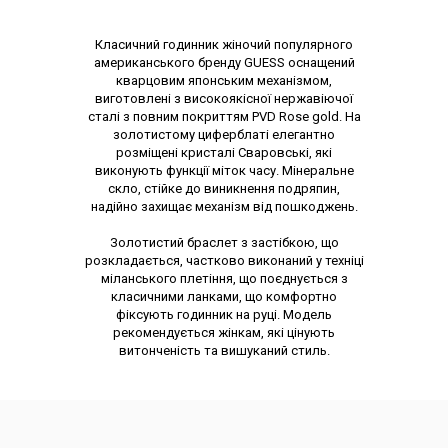
Опис товару
Класичний годинник жіночий популярного
американського бренду GUESS оснащений
кварцовим японським механізмом,
виготовлені з високоякісної нержавіючої
сталі з повним покриттям PVD Rose gold. На
золотистому циферблаті елегантно
розміщені кристалі Сваровські, які
виконують функції міток часу. Мінеральне
скло, стійке до виникнення подряпин,
надійно захищає механізм від пошкоджень.
Золотистий браслет з застібкою, що
розкладається, частково виконаний у техніці
міланського плетіння, що поєднується з
класичними ланками, що комфортно
фіксують годинник на руці. Модель
рекомендується жінкам, які цінують
витонченість та вишуканий стиль.
Характеристики