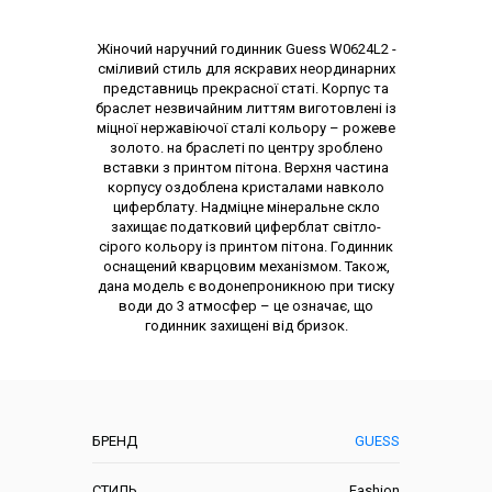
Опис товару
Жіночий наручний годинник Guess W0624L2 -
сміливий стиль для яскравих неординарних
представниць прекрасної статі. Корпус та
браслет незвичайним литтям виготовлені із
міцної нержавіючої сталі кольору – рожеве
золото. на браслеті по центру зроблено
вставки з принтом пітона. Верхня частина
корпусу оздоблена кристалами навколо
циферблату. Надміцне мінеральне скло
захищає податковий циферблат світло-
сірого кольору із принтом пітона. Годинник
оснащений кварцовим механізмом. Також,
дана модель є водонепроникною при тиску
води до 3 атмосфер – це означає, що
годинник захищені від бризок.
Характеристики
БРЕНД
GUESS
СТИЛЬ
Fashion