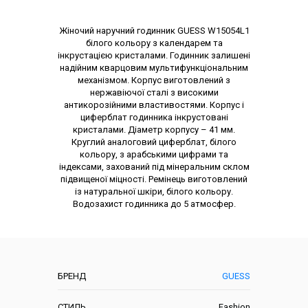
Опис товару
Жіночий наручний годинник GUESS W15054L1
білого кольору з календарем та
інкрустацією кристалами. Годинник залишені
надійним кварцовим мультифункціональним
механізмом. Корпус виготовлений з
нержавіючої сталі з високими
антикорозійними властивостями. Корпус і
циферблат годинника інкрустовані
кристалами. Діаметр корпусу – 41 мм.
Круглий аналоговий циферблат, білого
кольору, з арабськими цифрами та
індексами, захований під мінеральним склом
підвищеної міцності. Ремінець виготовлений
із натуральної шкіри, білого кольору.
Водозахист годинника до 5 атмосфер.
Характеристики
БРЕНД
GUESS
СТИЛЬ
Fashion