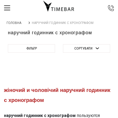
044 392 44 45
ГОЛОВНА
НАРУЧНИЙ ГОДИННИК С ХРОНОГРАФОМ
067 344 14 44 (viber)
наручний годинник с хронографом
099 399 23 80
0 800 305 805
Безкоштовно по Україні
ФІЛЬТР
СОРТУВАТИ
жіночий и чоловічий наручний годинник
с хронографом
наручний годинник с хронографом
пользуются