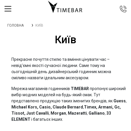
044 392 44 45
ГОЛОВНА
КИЇВ
067 344 14 44 (viber)
Київ
099 399 23 80
0 800 305 805
Безкоштовно по Україні
Прекрасне почуття стилю та вміння цінувати час –
невід'ємні якості сучасної людини. Саме тому на
сьогоднішній день дизайнерський годинник можна
сміливо назвати ідеальним аксесуаром.
Мережа магазинів годинників
TIMEBAR
пропонує широкий
вибір модних моделей на будь-який смак. Тут
представлено продукцію таких іменитих брендів, як
Guess
,
Michael Kors, Casio, Claude Bernard
,
Timex, Armani, Gc,
Tissot,
Just Cavalli
,
Morgan
,
Mazeratti
,
Galliano
,
33
ELEMENT
і багатьох інших.