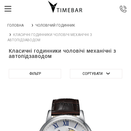
044 392 44 45
ГОЛОВНА
ЧОЛОВІЧИЙ ГОДИННИК
067 344 14 44 (viber)
КЛАСИЧНІ ГОДИННИКИ ЧОЛОВІЧІ МЕХАНІЧНІ З
099 399 23 80
АВТОПІДЗАВОДОМ
0 800 305 805
Класичні годинники чоловічі механічні з
Безкоштовно по Україні
автопідзаводом
ФІЛЬТР
СОРТУВАТИ