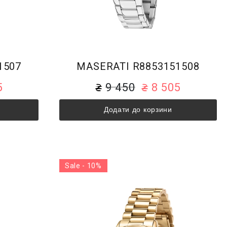
1507
MASERATI R8853151508
5
9 450
8 505
Додати до корзини
Sale - 10%