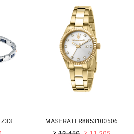
TZ33
MASERATI R8853100506
0
12 450
11 205