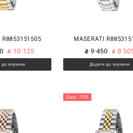
 R8853151505
MASERATI R885315
50
10 125
9 450
8 50
 до корзини
Додати до корзини
Sale - 10%