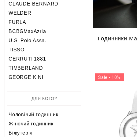
5 атм
5 атм
CLAUDE BERNARD
10 атм
10 атм
WELDER
20 атм
FURLA
BCBGMaxAzria
Годинники Ma
U.S. Polo Assn.
TISSOT
CERRUTI 1881
TIMBERLAND
GEORGE KINI
Sale - 10%
ДЛЯ КОГО?
Чоловічий годинник
Жіночий годинник
Біжутерія