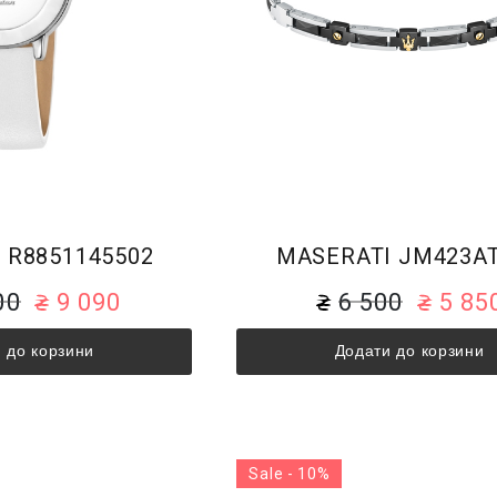
 R8851145502
MASERATI JM423A
00
9 090
6 500
5 85
 до корзини
Додати до корзини
Sale - 10%