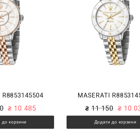
 R8853145504
MASERATI R885314
50
10 485
11 150
10 0
 до корзини
Додати до корзини