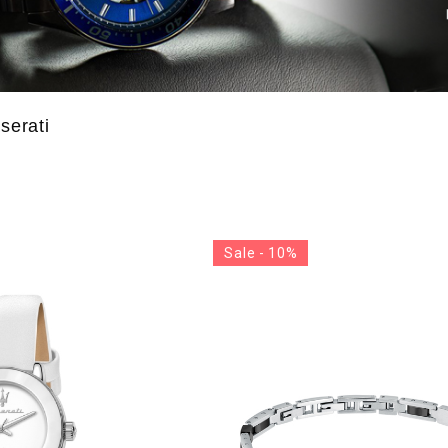
Браслет
Браслет
serati
Sale - 10%