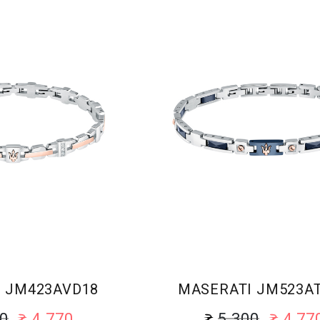
 JM423AVD18
MASERATI JM523A
00
4 770
5 300
4 77