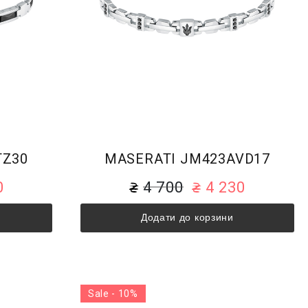
TZ30
MASERATI JM423AVD17
0
4 700
4 230
Додати до корзини
Sale - 10%