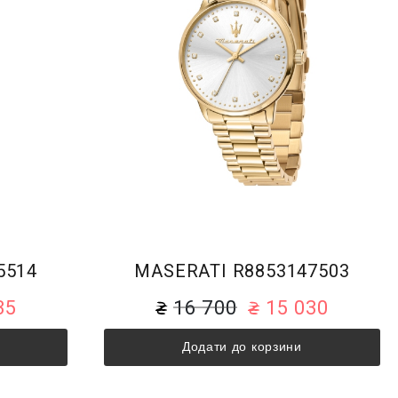
5514
MASERATI R8853147503
35
16 700
15 030
Додати до корзини