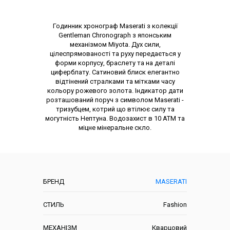
Опис товару
Годинник хронограф Maserati з колекції
Gentleman Chronograph з японським
механізмом Miyota. Дух сили,
цілеспрямованості та руху передається у
форми корпусу, браслету та на деталі
циферблату. Сатиновий блиск елегантно
відтінений стралками та мітками часу
кольору рожевого золота. Індикатор дати
розташований поруч з символом Maserati -
тризубцем, котрий що втілює силу та
могутність Нептуна. Водозахист в 10 АТМ та
міцне мінеральне скло.
Характеристики
БРЕНД
MASERATI
СТИЛЬ
Fashion
МЕХАНІЗМ
Кварцовий