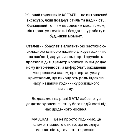
Опис товару
Жіночий годинник MASERATI — це витончений
аксесуар, який поєднує стиль та надійність.
Оснащений точним кварцевим механізмом,
він гарантує точність і бездоганну роботу в
будь-який момент.
Сталевий браслет з елегантною застібкою-
складною кліпсою надійно фіксує годинник
на зап’ясті, даруючи комфорт і зручність
протягом дня. Діаметр корпусу 35 мм додає
йому витонченості, а циферблат, захищений
мінеральним склом, привертає увагу
кристалами, що виконують роль індексів
часу, надаючи годиннику розкішного
вигляду.
Водозахист на рівні 5 АТМ забезпечує
додаткову впевненість у його надійності під
час щоденного носіння.
MASERATI — це не просто годинник, це
елемент вашого стилю, що поєднує
елегантність, точність та розкіш.