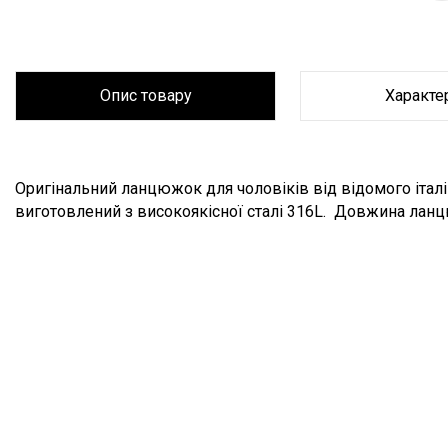
Опис товару
Характе
Опис товару
Оригінальний ланцюжок для чоловіків від
відомого іта
виготовлений з високоякісної сталі 316L. Довжина ланцю