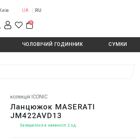
UA
RU
Київ
0
ЧОЛОВІЧИЙ ГОДИННИК
СУМКИ
New collection
Sale - 50%
Sale - 50%
колекція ICONIC
Ланцюжок MASERATI
JM422AVD13
Залишилося в наявності 2 од.