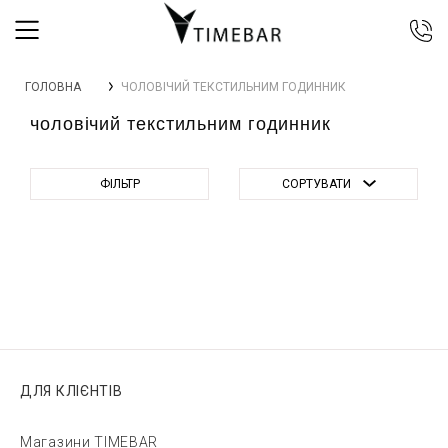
044 392 44 45
ГОЛОВНА
ЧОЛОВІЧИЙ ТЕКСТИЛЬНИМ ГОДИННИК
067 344 14 44 (viber)
чоловічий текстильним годинник
099 399 23 80
0 800 305 805
Безкоштовно по Україні
ФІЛЬТР
СОРТУВАТИ
ДЛЯ КЛІЄНТІВ
Магазини TIMEBAR