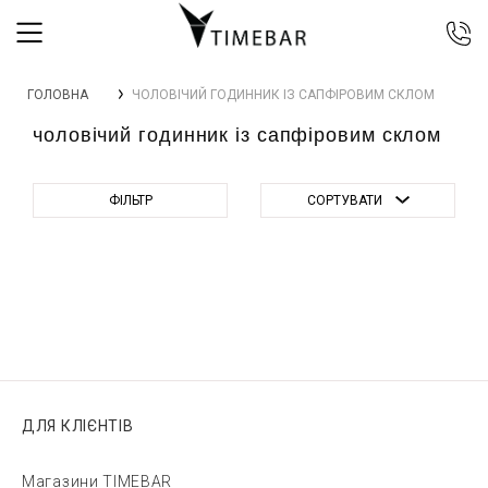
044 392 44 45
ГОЛОВНА
ЧОЛОВІЧИЙ ГОДИННИК ІЗ САПФІРОВИМ СКЛОМ
067 344 14 44 (viber)
чоловічий годинник із сапфіровим склом
099 399 23 80
0 800 305 805
Безкоштовно по Україні
ФІЛЬТР
СОРТУВАТИ
ДЛЯ КЛІЄНТІВ
Магазини TIMEBAR